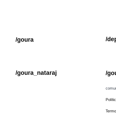
/de
/goura
/goura_nataraj
/go
comun
Políti
Termo