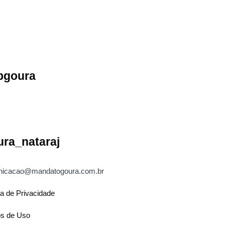
pgoura
ura_nataraj
icacao@mandatogoura.com.br
ca de Privacidade
s de Uso