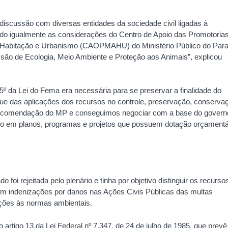
discussão com diversas entidades da sociedade civil ligadas à
o igualmente as considerações do Centro de Apoio das Promotoria
e Habitação e Urbanismo (CAOPMAHU) do Ministério Público do Para
ão de Ecologia, Meio Ambiente e Proteção aos Animais”, explicou
 5º da Lei do Fema era necessária para se preservar a finalidade do
e das aplicações dos recursos no controle, preservação, conserva
 recomendação do MP e conseguimos negociar com a base do govern
ndo em planos, programas e projetos que possuem dotação orçamentá
i rejeitada pelo plenário e tinha por objetivo distinguir os recurso
m indenizações por danos nas Ações Civis Públicas das multas
rações às normas ambientais.
artigo 13 da Lei Federal nº 7.347, de 24 de julho de 1985, que prevê