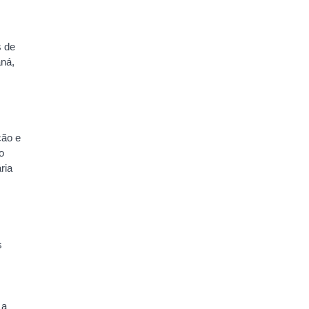
s de
ná,
ção e
o
ria
s
 a