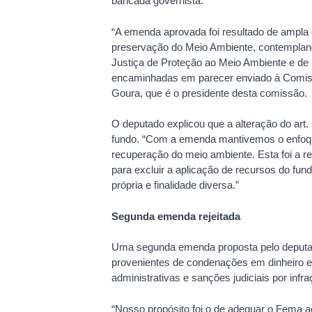
bancada governista.
“A emenda aprovada foi resultado de ampla 
preservação do Meio Ambiente, contempland
Justiça de Proteção ao Meio Ambiente e d
encaminhadas em parecer enviado à Comiss
Goura, que é o presidente desta comissão.
O deputado explicou que a alteração do art.
fundo. “Com a emenda mantivemos o enfoqu
recuperação do meio ambiente. Esta foi a
para excluir a aplicação de recursos do fu
própria e finalidade diversa.”
Segunda emenda rejeitada
Uma segunda emenda proposta pelo deputado fo
provenientes de condenações em dinheiro e
administrativas e sanções judiciais por inf
“Nosso propósito foi o de adequar o Fema ao 