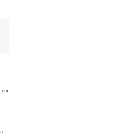
m em
ia