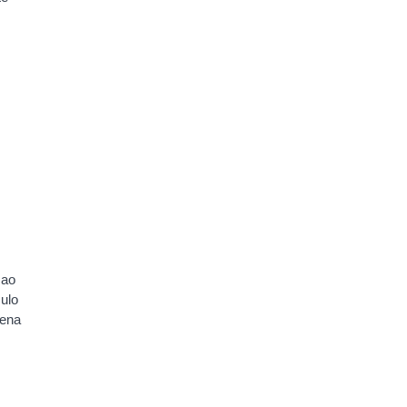
 ao
ulo
uena