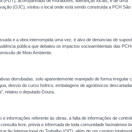
ura (PDT), acompanhado de moradores, lideranças locais, e de uma
vação (OJC), visitou o local onde está sendo construída a PCH São
ssada e a obra interrompida uma vez, é alvo de denúncias de supos
 audiência pública que debateu os impactos socioambientais das PCH
Comissão de Meio Ambiente.
ativas derrubadas, solo aparentemente manejado de forma irregular
gua, desvio do curso hídrico, embalagens de agrotóxicos descartada
”, relatou o deputado Goura.
o e informações referente às obras, a falta de informações de control
de consulta livre, prévia e informada de toda comunidade faxinalense lo
ação Internacional do Trabalho (OIT), além de um cenário totalmen