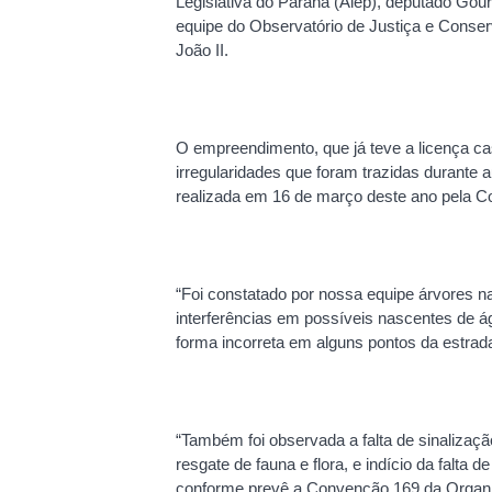
Legislativa do Paraná (Alep), deputado Go
equipe do Observatório de Justiça e Conser
João II.
O empreendimento, que já teve a licença ca
irregularidades que foram trazidas durante
realizada em 16 de março deste ano pela 
“Foi constatado por nossa equipe árvores n
interferências em possíveis nascentes de á
forma incorreta em alguns pontos da estrada
“Também foi observada a falta de sinalizaçã
resgate de fauna e flora, e indício da falta 
conforme prevê a Convenção 169 da Organiz