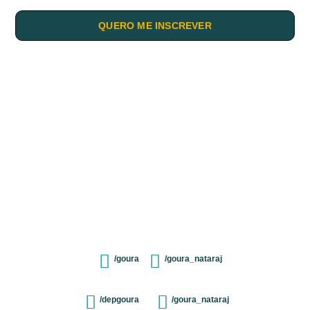
QUERO ME INSCREVER
/goura
/goura_nataraj
/depgoura
/goura_nataraj