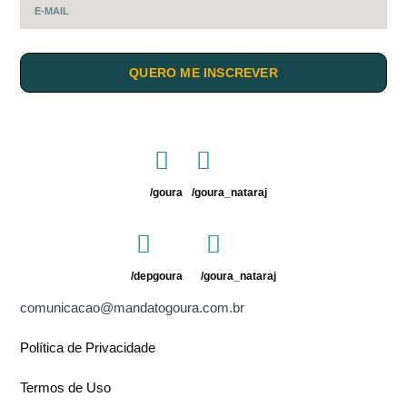
QUERO ME INSCREVER
/goura
/goura_nataraj
/depgoura
/goura_nataraj
comunicacao@mandatogoura.com.br
Política de Privacidade
Termos de Uso