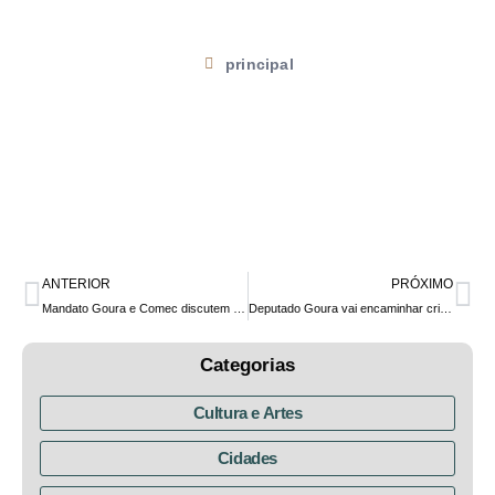
principal
ANTERIOR
PRÓXIMO
Mandato Goura e Comec discutem elaboração de projetos de cicloturismo na RMC e do Parque da Pedreira do Atuba
Deputado Goura vai encaminhar criação da Frente Parlamentar da Segurança Alimentar proposta pelo Consea-PR
Categorias
Cultura e Artes
Cidades