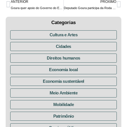
ANTERIOR
PRÓXIMO
Goura quer apoio do Governo do Estado para a criação do Centro Esportivo e Profissional de Iatismo à Vela, em Piraquara
Deputado Goura participa da Roda de Conversa I = I sobre direito ao acesso ao transporte gratuito para pessoas que vivem com HIV-Aids
Categorias
Cultura e Artes
Cidades
Direitos humanos
Economia local
Economia sustentável
Meio Ambiente
Mobilidade
Patrimônio