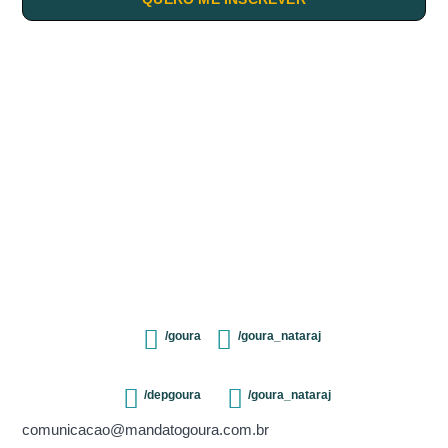
/goura
/goura_nataraj
/depgoura
/goura_nataraj
comunicacao@mandatogoura.com.br