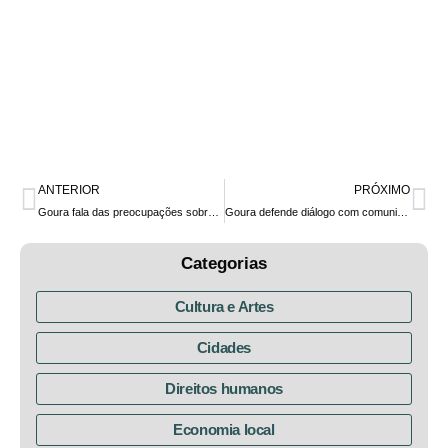
ANTERIOR
PRÓXIMO
Goura fala das preocupações sobre a gestão dos recursos hídricos do Paraná na última reunião da Comissão de Meio Ambiente de 2020
Goura defende diálogo com comunidade científica para definição do projeto de engorda da orla de Matinhos
Categorias
Cultura e Artes
Cidades
Direitos humanos
Economia local