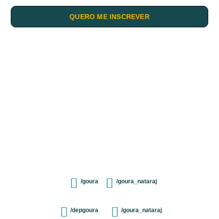
QUERO ME INSCREVER
/goura
/goura_nataraj
/depgoura
/goura_nataraj