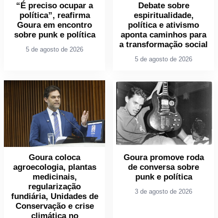
“É preciso ocupar a
Debate sobre
política”, reafirma
espiritualidade,
Goura em encontro
política e ativismo
sobre punk e política
aponta caminhos para
a transformação social
5 de agosto de 2026
5 de agosto de 2026
Goura coloca
Goura promove roda
agroecologia, plantas
de conversa sobre
medicinais,
punk e política
regularização
3 de agosto de 2026
fundiária, Unidades de
Conservação e crise
climática no