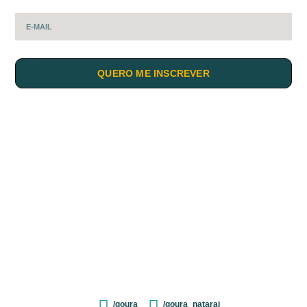
QUERO ME INSCREVER
/goura
/goura_nataraj