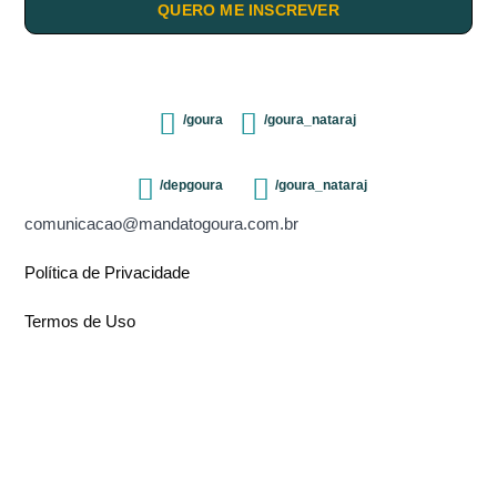
QUERO ME INSCREVER
/goura
/goura_nataraj
/depgoura
/goura_nataraj
comunicacao@mandatogoura.com.br
Política de Privacidade
Termos de Uso