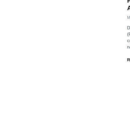
M
D
(
c
n
R