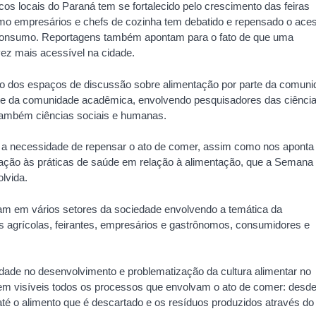
icos locais do Paraná tem se fortalecido pelo crescimento das feiras
o empresários e chefs de cozinha tem debatido e repensado o ace
consumo. Reportagens também apontam para o fato de que uma
ez mais acessível na cidade.
ão dos espaços de discussão sobre alimentação por parte da comun
rte da comunidade acadêmica, envolvendo pesquisadores das ciênci
 também ciências sociais e humanas.
ra a necessidade de repensar o ato de comer, assim como nos aponta
relação às práticas de saúde em relação à alimentação, que a Semana
lvida.
am em vários setores da sociedade envolvendo a temática da
s agrícolas, feirantes, empresários e gastrônomos, consumidores e
idade no desenvolvimento e problematização da cultura alimentar no
nem visíveis todos os processos que envolvam o ato de comer: desde
 até o alimento que é descartado e os resíduos produzidos através do