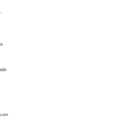
.
na
dade
r com