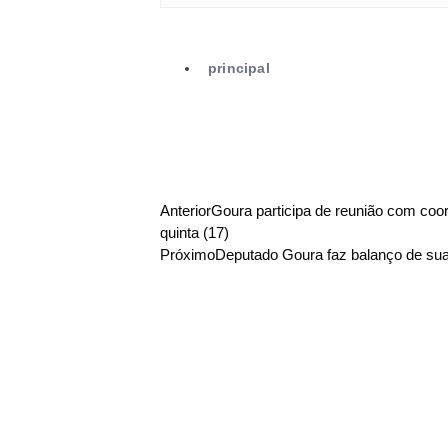
principal
Anterior
Goura participa de reunião com coo
quinta (17)
Próximo
Deputado Goura faz balanço de sua