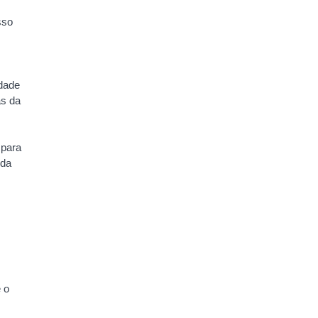
sso
idade
as da
 para
 da
 o