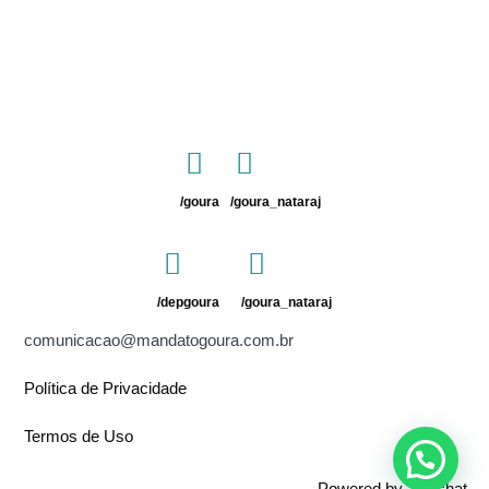
/goura
/goura_nataraj
/depgoura
/goura_nataraj
comunicacao@mandatogoura.com.br
Política de Privacidade
Termos de Uso
Powered by
Joinchat