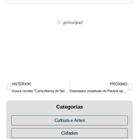
principal
ANTERIOR
PRÓXIMO
Goura recebe “Carta Aberta de Servidores do Ibama” e encaminha demandas ao GT de Meio Ambiente do Governo de Transiçãosição
Deputados estaduais do Paraná aprovam PL da cannabis medicinal
Categorias
Cultura e Artes
Cidades