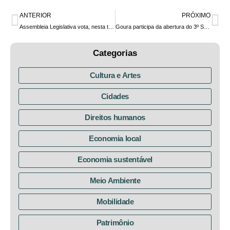
ANTERIOR
PRÓXIMO
Assembleia Legislativa vota, nesta terça (6), o Projeto de Lei da Cannabis Medicinal
Goura participa da abertura do 3º Seminário Internacional Fortalecimento da Agroecologia
Categorias
Cultura e Artes
Cidades
Direitos humanos
Economia local
Economia sustentável
Meio Ambiente
Mobilidade
Patrimônio