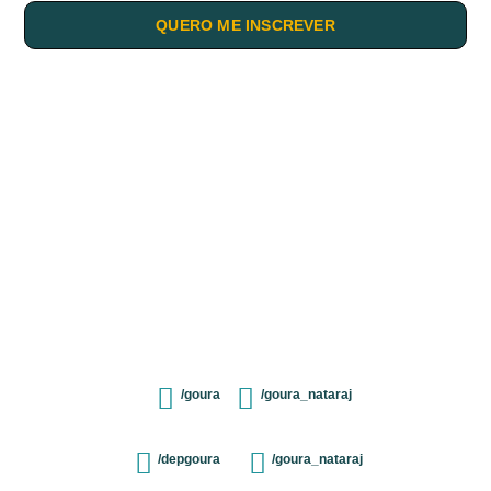
QUERO ME INSCREVER
/goura
/goura_nataraj
/depgoura
/goura_nataraj