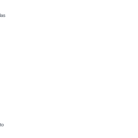
das
to