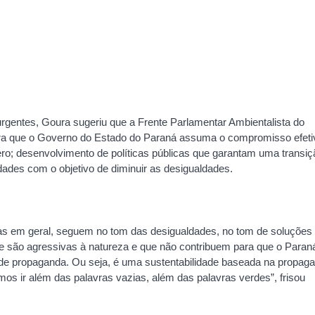
rgentes, Goura sugeriu que a Frente Parlamentar Ambientalista do
ra que o Governo do Estado do Paraná assuma o compromisso efeti
o; desenvolvimento de políticas públicas que garantam uma transiç
idades com o objetivo de diminuir as desigualdades.
as em geral, seguem no tom das desigualdades, no tom de soluções
e são agressivas à natureza e que não contribuem para que o Paran
 de propaganda. Ou seja, é uma sustentabilidade baseada na propag
os ir além das palavras vazias, além das palavras verdes”, frisou