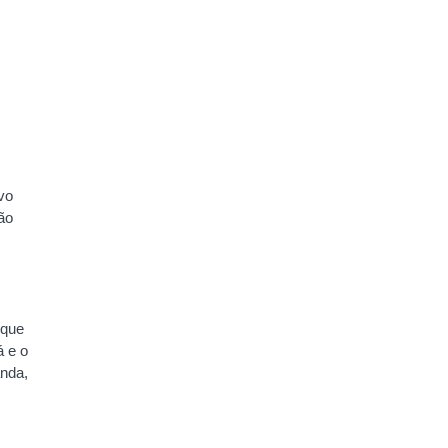
vo
ão
 que
á e o
anda,