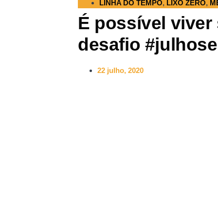
LINHA DO TEMPO
,
LIXO ZERO
,
M
É possível vive
desafio #julhos
22 julho, 2020