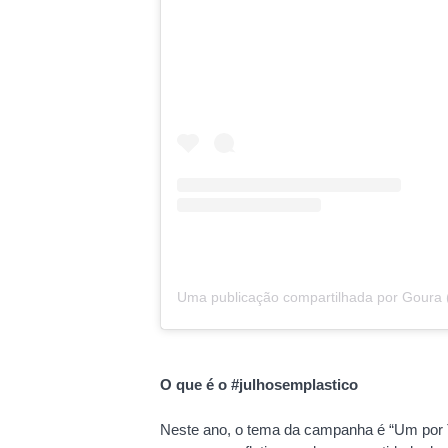
Uma publicação compartilhada por Goura 
O que é o #julhosemplastico
Neste ano, o tema da campanha é “Um por To