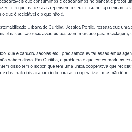
e descartáveis que consumimos e descartamos no planeta e propor 
Fazer com que as pessoas repensem o seu consumo, apreendam a v
o que é reciclável e o que não é.
tentabilidade Urbana de Curitiba, Jessica Pertile, ressalta que uma
ais plásticos são recicláveis ou possuem mercado para reciclagem, 
nico, que é canudo, sacolas etc., precisamos evitar essas embalage
não sabem disso. Em Curitiba, o problema é que esses produtos es
 Além disso tem o isopor, que tem uma única cooperativa que recicla”
rte dos materiais acabam indo para as cooperativas, mas não têm