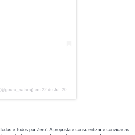
(@goura_nataraj)
em
22 de Jul, 2020 às 4:08 PDT
dos e Todos por Zero”. A proposta é conscientizar e convidar as