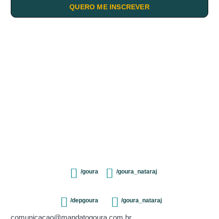
QUERO ME INSCREVER
/goura
/goura_nataraj
/depgoura
/goura_nataraj
comunicacao@mandatogoura.com.br