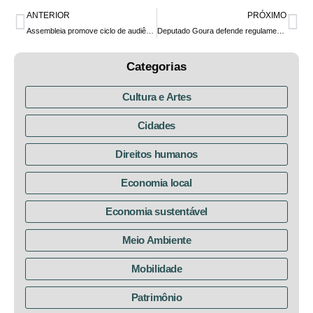
ANTERIOR
PRÓXIMO
Assembleia promove ciclo de audiências públicas sobre os reservatórios de abastecimento de água da Região Metropolitana de Curitiba (RMC)
Deputado Goura defende regulamentação da cannabis medicinal e pede apoio ao #PL399
Categorias
Cultura e Artes
Cidades
Direitos humanos
Economia local
Economia sustentável
Meio Ambiente
Mobilidade
Patrimônio