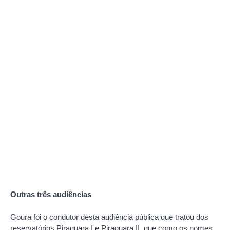
Outras três audiências
Goura foi o condutor desta audiência pública que tratou dos
reservatórios Piraquara I e Piraquara II, que como os nomes