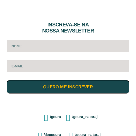
INSCREVA-SE NA
NOSSA NEWSLETTER
QUERO ME INSCREVER
/goura
/goura_nataraj
/depgoura
/goura_nataraj