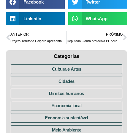
Facebook
Twitter
LinkedIn
WhatsApp
ANTERIOR
PRÓXIMO
Projeto Território Caiçara apresenta diagnóstico da situação fundiária das comunidades tradicionais das ilhas das Peças e do Superagui
Deputado Goura protocola PL para prevenir, monitorar e controlar a poluição sonora no Paraná
Categorias
Cultura e Artes
Cidades
Direitos humanos
Economia local
Economia sustentável
Meio Ambiente