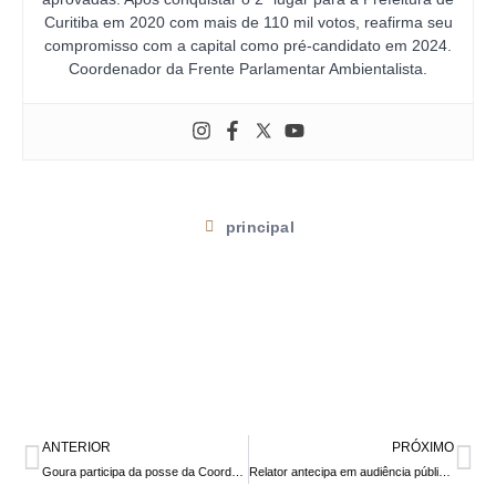
Curitiba em 2020 com mais de 110 mil votos, reafirma seu
compromisso com a capital como pré-candidato em 2024.
Coordenador da Frente Parlamentar Ambientalista.
principal
ANTERIOR
PRÓXIMO
Goura participa da posse da Coordenadoria de Arte Surda do Sindicato de Artistas e Técnicos em Espetáculos de Diversões do Paraná (Sated-PR)
Relator antecipa em audiência pública voto favorável à aprovação do PL 962/2019 da cannabis medicinal no Paraná