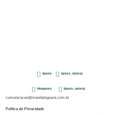
/goura
/goura_nataraj
/depgoura
/goura_nataraj
comunicacao@mandatogoura.com.br
Política de Privacidade