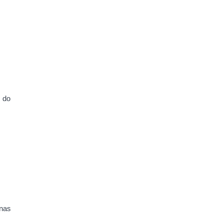
s do
 nas