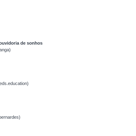
ouvidoria de sonhos
tanga)
eds.education)
bernardes)