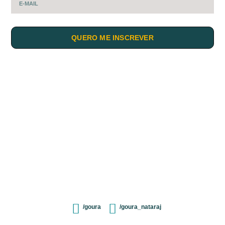
QUERO ME INSCREVER
/goura
/goura_nataraj