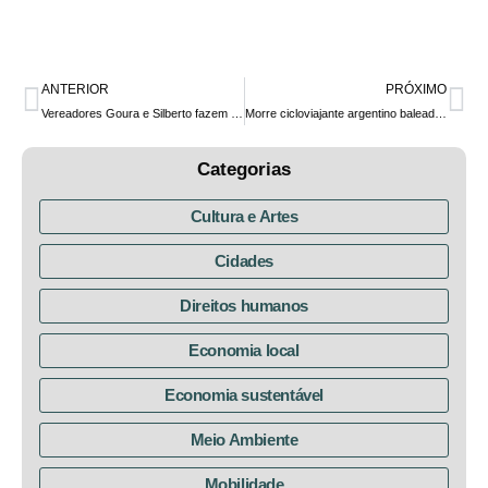
ANTERIOR
PRÓXIMO
Vereadores Goura e Silberto fazem emenda para pista de skate street na Praça Menonitas
Morre cicloviajante argentino baleado no interior do Paraná. Precisamos mesmo de mais armas?
Categorias
Cultura e Artes
Cidades
Direitos humanos
Economia local
Economia sustentável
Meio Ambiente
Mobilidade