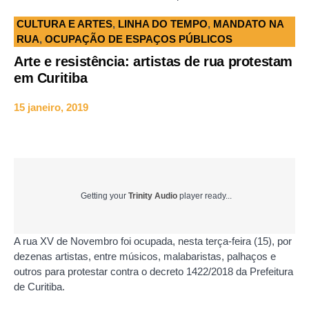
CULTURA E ARTES
,
LINHA DO TEMPO
,
MANDATO NA
RUA
,
OCUPAÇÃO DE ESPAÇOS PÚBLICOS
Arte e resistência: artistas de rua protestam
em Curitiba
15 janeiro, 2019
Getting your
Trinity Audio
player ready...
A rua XV de Novembro foi ocupada, nesta terça-feira (15), por
dezenas artistas, entre músicos, malabaristas, palhaços e
outros para protestar contra o decreto 1422/2018 da Prefeitura
de Curitiba.