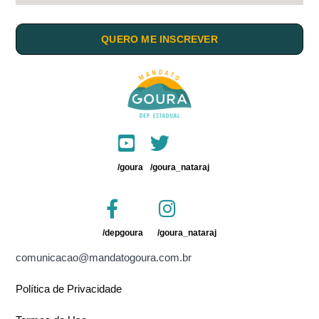
QUERO ME INSCREVER
/goura
/goura_nataraj
/depgoura
/goura_nataraj
comunicacao@mandatogoura.com.br
Política de Privacidade