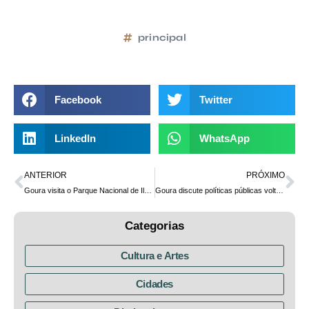
principal
Facebook
Twitter
LinkedIn
WhatsApp
ANTERIOR
PRÓXIMO
Goura visita o Parque Nacional de Ilha Grande e destaca a importância das Unidades de Conservação para o equilíbrio ambiental
Goura discute políticas públicas voltadas às populações indígena, quilombola, migrante e refugiada na Região Oeste
Categorias
Cultura e Artes
Cidades