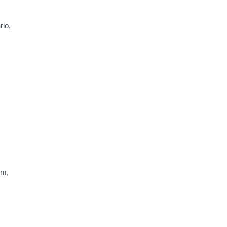
rio,
ém,