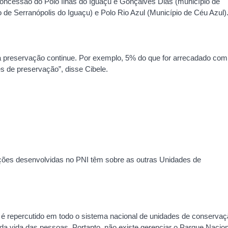
concessão do Polo Ilhas do Iguaçu e Gonçalves Dias (município de
 de Serranópolis do Iguaçu) e Polo Rio Azul (Município de Céu Azul)
a preservação continue. Por exemplo, 5% do que for arrecadado com
es de preservação”, disse Cibele.
ções desenvolvidas no PNI têm sobre as outras Unidades de
 é repercutido em todo o sistema nacional de unidades de conservaç
da vida das pessoas. Portanto, não existe gerenciar o Parque Nacion