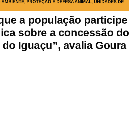
O AMBIENTE
,
PROTEÇÃO E DEFESA ANIMAL
,
UNIDADES DE
que a população participe
lica sobre a concessão d
 do Iguaçu”, avalia Goura