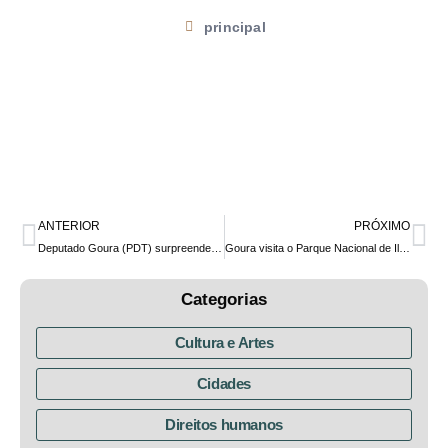
principal
ANTERIOR
PRÓXIMO
Deputado Goura (PDT) surpreende colegas ao distribuir mudas de palmeira Juçara no Plenário da Alep
Goura visita o Parque Nacional de Ilha Grande e destaca a importância das Unidades de Conservação para o equilíbrio ambiental
Categorias
Cultura e Artes
Cidades
Direitos humanos