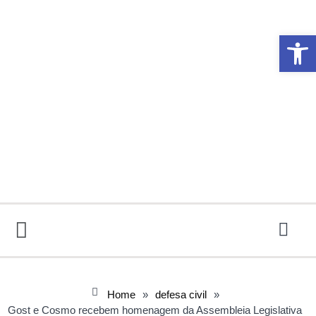
Abrir 
Home
»
defesa civil
»
Gost e Cosmo recebem homenagem da Assembleia Legislativa