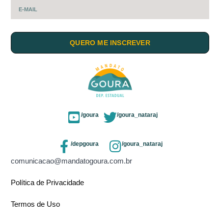
QUERO ME INSCREVER
/goura
/goura_nataraj
/depgoura
/goura_nataraj
comunicacao@mandatogoura.com.br
Política de Privacidade
Termos de Uso