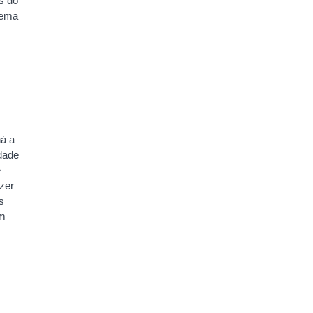
s do
tema
ná a
dade
e
zer
s
êm