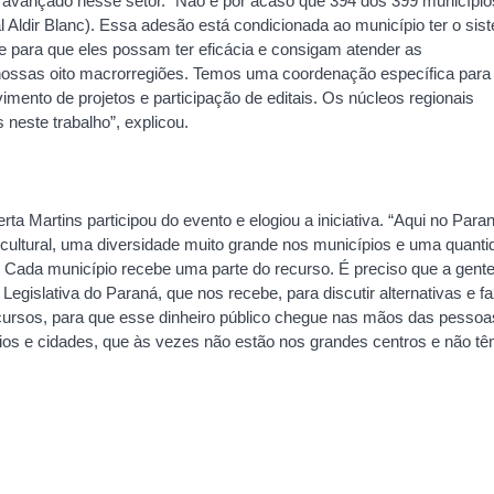
m avançado nesse setor. “Não é por acaso que 394 dos 399 município
 Aldir Blanc). Essa adesão está condicionada ao município ter o sis
e para que eles possam ter eficácia e consigam atender as
 nossas oito macrorregiões. Temos uma coordenação específica para
mento de projetos e participação de editais. Os núcleos regionais
 neste trabalho”, explicou.
ta Martins participou do evento e elogiou a iniciativa. “Aqui no Para
cultural, uma diversidade muito grande nos municípios e uma quanti
 Cada município recebe uma parte do recurso. É preciso que a gent
islativa do Paraná, que nos recebe, para discutir alternativas e fa
ursos, para que esse dinheiro público chegue nas mãos das pessoa
rios e cidades, que às vezes não estão nos grandes centros e não t