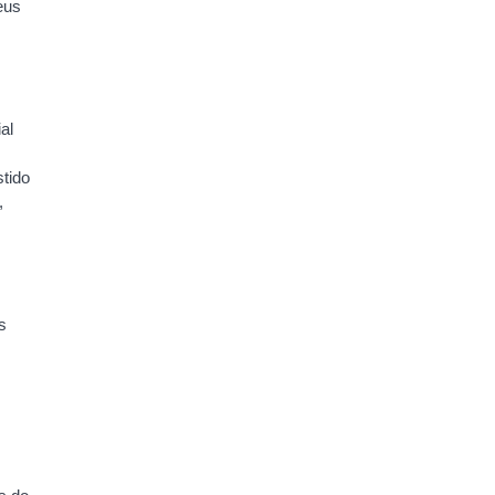
eus
al
tido
,
s