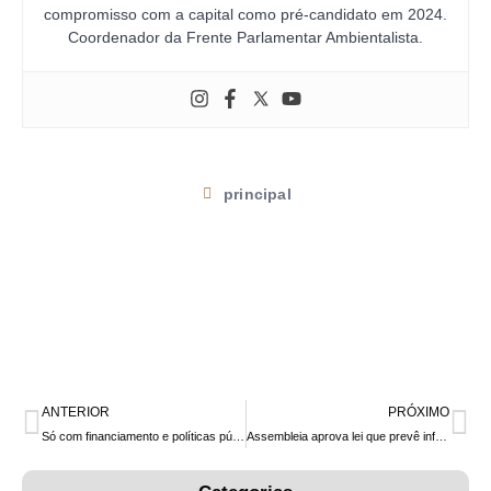
compromisso com a capital como pré-candidato em 2024.
Coordenador da Frente Parlamentar Ambientalista.
principal
ANTERIOR
PRÓXIMO
Só com financiamento e políticas públicas a produção de orgânicos vai crescer no Paraná
Assembleia aprova lei que prevê infraestrutura cicloviária em obras do estado do Paraná