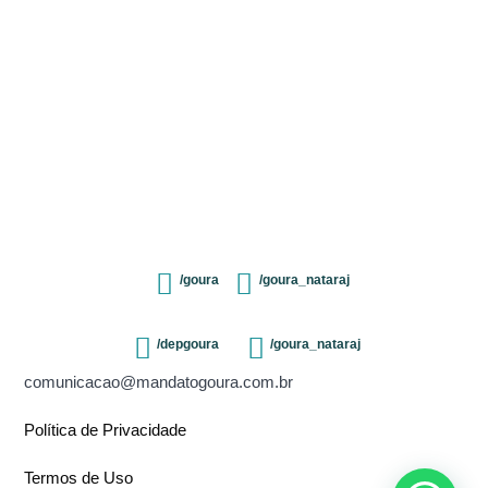
/goura
/goura_nataraj
/depgoura
/goura_nataraj
comunicacao@mandatogoura.com.br
Política de Privacidade
Termos de Uso