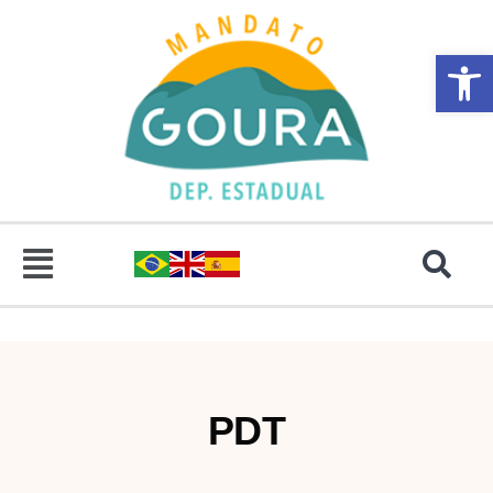
Abrir 
PDT