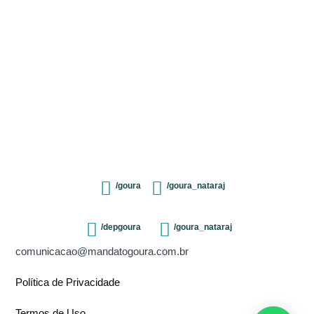
/goura
/goura_nataraj
/depgoura
/goura_nataraj
comunicacao@mandatogoura.com.br
Política de Privacidade
Termos de Uso