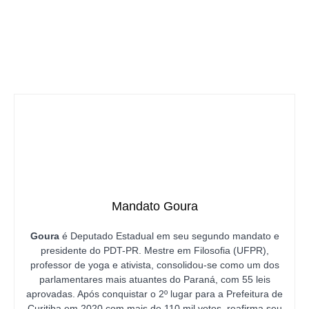
Mandato Goura
Goura
é Deputado Estadual em seu segundo mandato e
presidente do PDT-PR. Mestre em Filosofia (UFPR),
professor de yoga e ativista, consolidou-se como um dos
parlamentares mais atuantes do Paraná, com 55 leis
aprovadas. Após conquistar o 2º lugar para a Prefeitura de
Curitiba em 2020 com mais de 110 mil votos, reafirma seu