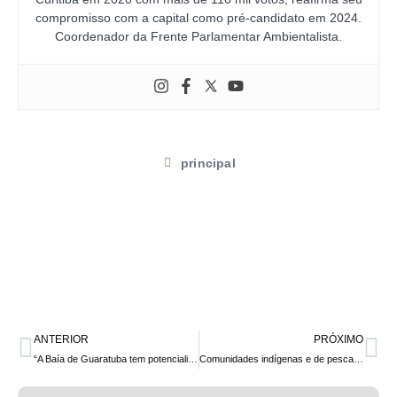
compromisso com a capital como pré-candidato em 2024.
Coordenador da Frente Parlamentar Ambientalista.
principal
ANTERIOR
PRÓXIMO
“A Baía de Guaratuba tem potencialidades incríveis para o turismo e desenvolvimento econômico sustentáveis”, diz deputado Goura
Comunidades indígenas e de pescadores artesanais do Litoral do Paraná debatem Convenção 169 da OIT