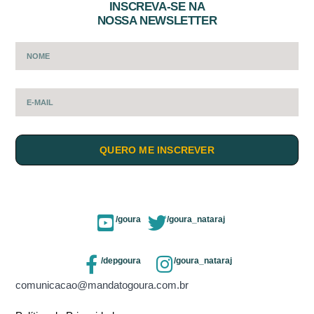
INSCREVA-SE NA
NOSSA NEWSLETTER
QUERO ME INSCREVER
/goura
/goura_nataraj
/depgoura
/goura_nataraj
comunicacao@mandatogoura.com.br