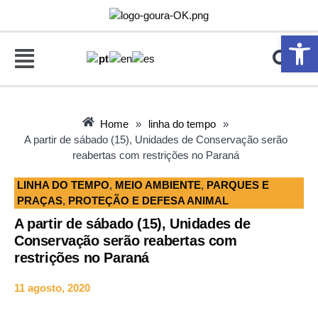
Abrir 
Home
»
linha do tempo
»
A partir de sábado (15), Unidades de Conservação serão
reabertas com restrições no Paraná
LINHA DO TEMPO
,
MEIO AMBIENTE
,
PARQUES E
PRAÇAS
,
PROTEÇÃO E DEFESA ANIMAL
A partir de sábado (15), Unidades de
Conservação serão reabertas com
restrições no Paraná
11 agosto, 2020