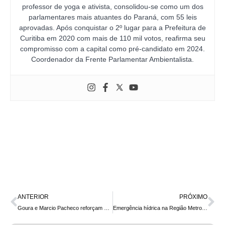
professor de yoga e ativista, consolidou-se como um dos
parlamentares mais atuantes do Paraná, com 55 leis
aprovadas. Após conquistar o 2º lugar para a Prefeitura de
Curitiba em 2020 com mais de 110 mil votos, reafirma seu
compromisso com a capital como pré-candidato em 2024.
Coordenador da Frente Parlamentar Ambientalista.
ANTERIOR
PRÓXIMO
Goura e Marcio Pacheco reforçam pedido para liberação de ciclovia em Vera Cruz do Oeste
Emergência hídrica na Região Metropolitana de Curitiba será debatida em audiência pública nesta quinta-feira (13)