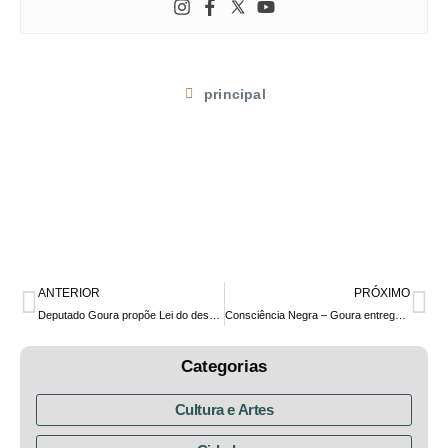
principal
ANTERIOR
PRÓXIMO
Deputado Goura propõe Lei do desarmamento do Estado do Paraná
Consciência Negra – Goura entrega menções honrosas e afirma que “reconhecer que o racismo existe é o primeiro passo, mas ainda é pouco”
Categorias
Cultura e Artes