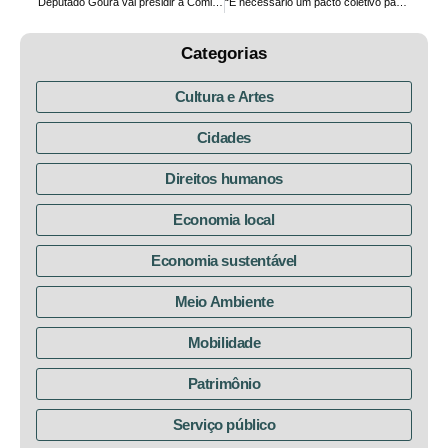
Deputado Goura vai presidir a Comissão de Meio Ambiente por mais dois anos
“É necessário um pacto coletivo para superar a crise hídrica”, diz Goura, em audiência pública sobre reservatórios de Piraquara
Categorias
Cultura e Artes
Cidades
Direitos humanos
Economia local
Economia sustentável
Meio Ambiente
Mobilidade
Patrimônio
Serviço público