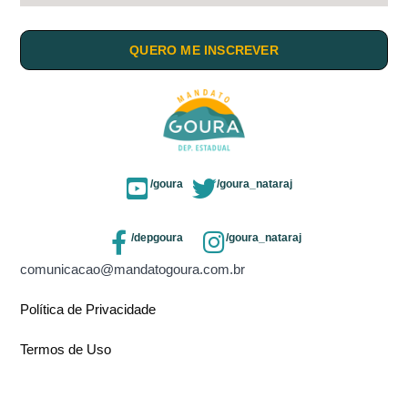
QUERO ME INSCREVER
/goura
/goura_nataraj
/depgoura
/goura_nataraj
comunicacao@mandatogoura.com.br
Política de Privacidade
Termos de Uso