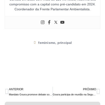
compromisso com a capital como pré-candidato em 2024.
Coordenador da Frente Parlamentar Ambientalista.
feminismo
,
principal
ANTERIOR
PRÓXIMO
Mandato Goura promove debate sobre o aborto no Brasil e sua descriminalização, neste sábado (8), na UFPR, a partir das 9 horas
Goura participa de reunião na Segurança Pública sobre incidentes, com mortes e incêndio, na Ocupação 29 de Março (CIC)