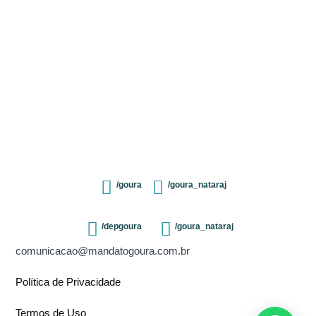
/goura
/goura_nataraj
/depgoura
/goura_nataraj
comunicacao@mandatogoura.com.br
Política de Privacidade
Termos de Uso