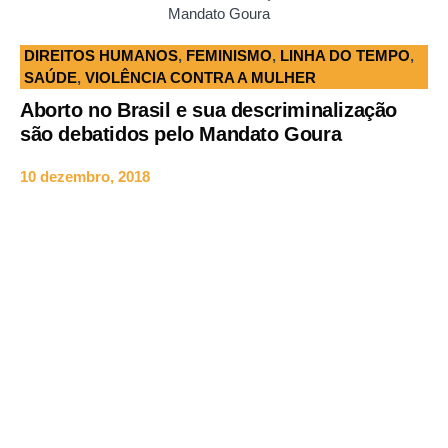
Mandato Goura
DIREITOS HUMANOS
,
FEMINISMO
,
LINHA DO TEMPO
,
SAÚDE
,
VIOLÊNCIA CONTRA A MULHER
Aborto no Brasil e sua descriminalização
são debatidos pelo Mandato Goura
10 dezembro, 2018