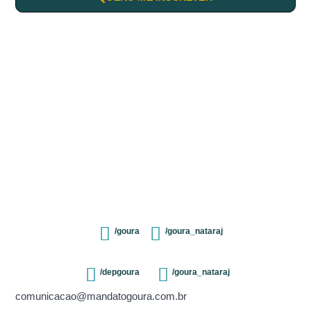
/goura
/goura_nataraj
/depgoura
/goura_nataraj
comunicacao@mandatogoura.com.br