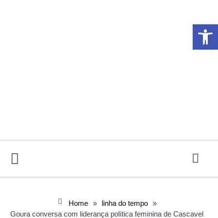
Abrir 
Home
»
linha do tempo
»
Goura conversa com liderança política feminina de Cascavel