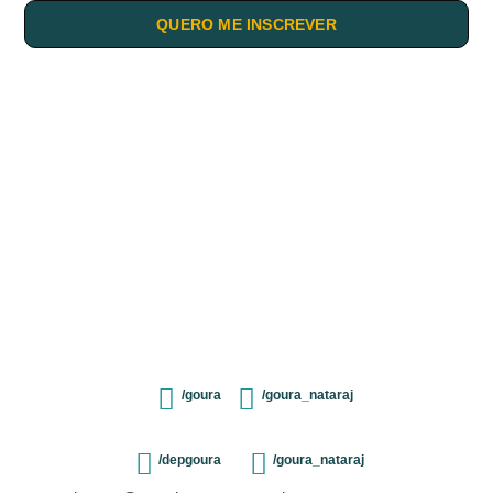
QUERO ME INSCREVER
/goura
/goura_nataraj
/depgoura
/goura_nataraj