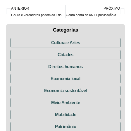
ANTERIOR
PRÓXIMO
Goura e vereadores pedem ao Tribunal de Contas (TCE-PR) fiscalização dos repasses às empresas do transporte coletivo de Curitiba durante a pandemia
Goura cobra da ANTT publicação da versão final do edital para as novas concessões de pedágio no Paraná
Categorias
Cultura e Artes
Cidades
Direitos humanos
Economia local
Economia sustentável
Meio Ambiente
Mobilidade
Patrimônio