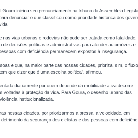
l Goura iniciou seu pronunciamento na tribuna da Assembleia Legisla
 para denunciar o que classificou como prioridade histórica dos gove
vida.
de nas vias urbanas e rodovias não pode ser tratada como fatalidade.
a de decisões políticas e administrativas para atender automóveis e
 e pessoas com deficiência permanecem expostos à insegurança.
soas e que, na maior parte das nossas cidades, prioriza, sim, o fluxo
tem que dizer que é uma escolha política”, afirmou.
entada diariamente por quem depende da mobilidade ativa decorre
as voltadas à proteção da vida. Para Goura, o desenho urbano das
olência institucionalizada.
nas nossas cidades, por priorizarmos a pressa, a velocidade, em
detrimento da segurança dos ciclistas e das pessoas com deficiênci