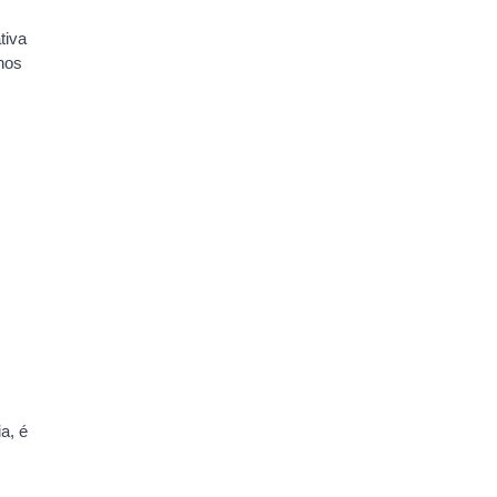
tiva
rnos
a, é