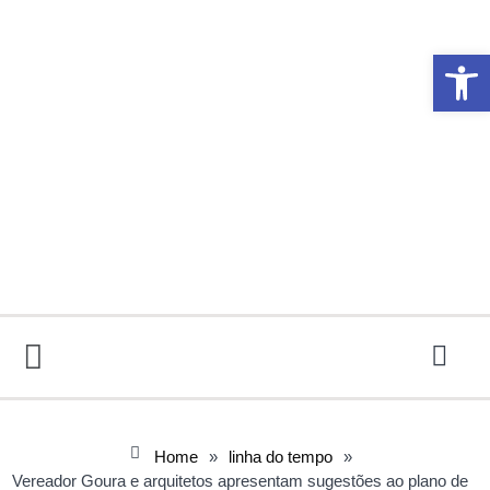
Abrir 
Home
»
linha do tempo
»
Vereador Goura e arquitetos apresentam sugestões ao plano de