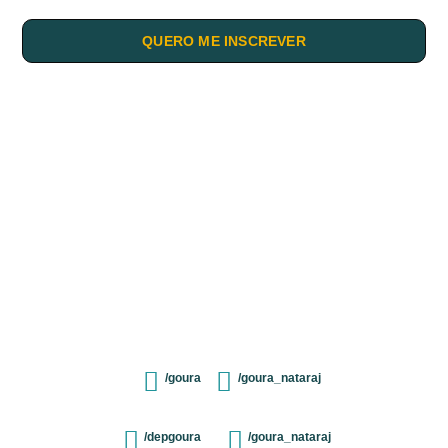
QUERO ME INSCREVER
/goura
/goura_nataraj
/depgoura
/goura_nataraj