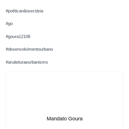
#políticanãosectária
#go
#goura12108
#desenvolvimentourbano
#aruiteturaeurbanismo
Mandato Goura