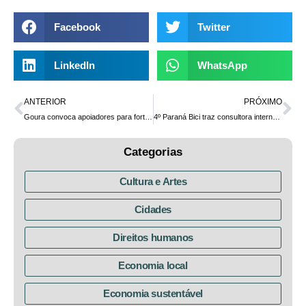
Facebook
Twitter
LinkedIn
WhatsApp
ANTERIOR
PRÓXIMO
Goura convoca apoiadores para fortalecer pré-candidatura de Requião Filho
4º Paraná Bici traz consultora internacional para debater cidades cicláveis no IPPUC e na UFPR
Categorias
Cultura e Artes
Cidades
Direitos humanos
Economia local
Economia sustentável