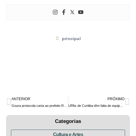
principal
ANTERIOR
PRÓXIMO
Goura protocola carta ao prefeito Rafael Greca com propostas à gestão pública de Curitiba
UPAs de Curitiba têm falta de equipamentos, materiais e servidores para combater a epidemia da Covid-19, segundo denúncia feita ao deputado Goura
Categorias
Cultura e Artes