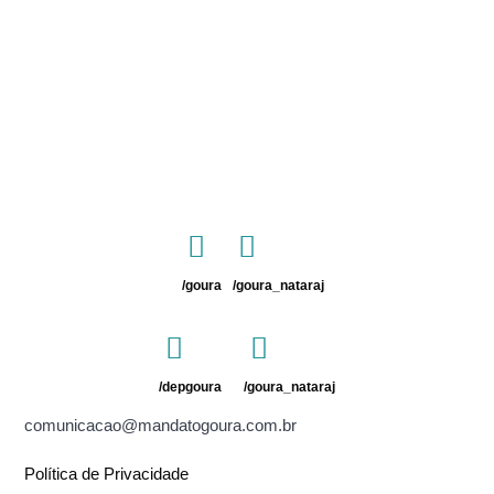
/goura
/goura_nataraj
/depgoura
/goura_nataraj
comunicacao@mandatogoura.com.br
Política de Privacidade