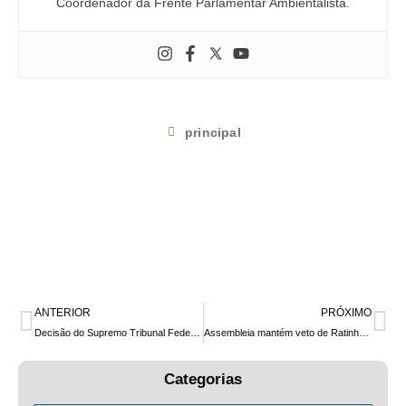
Coordenador da Frente Parlamentar Ambientalista.
principal
ANTERIOR
PRÓXIMO
Decisão do Supremo Tribunal Federal fecha definitivamente a Estrada do Colono
Assembleia mantém veto de Ratinho Jr. aos artigos da lei que prevê infraestrutura cicloviária em novas obras no Paraná
Categorias