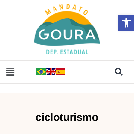
Abrir 
cicloturismo