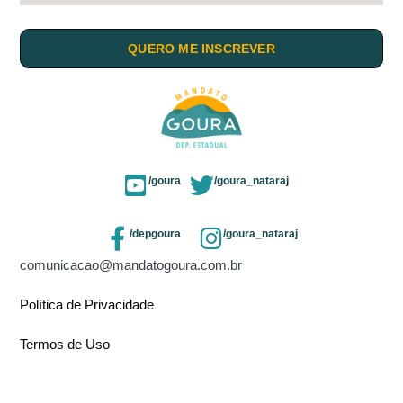
QUERO ME INSCREVER
/goura
/goura_nataraj
/depgoura
/goura_nataraj
comunicacao@mandatogoura.com.br
Política de Privacidade
Termos de Uso