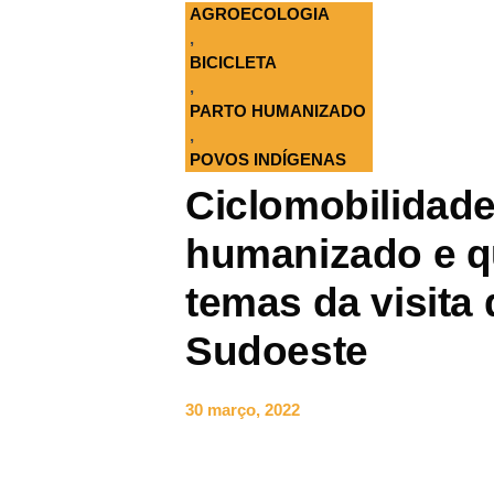
AGROECOLOGIA
,
BICICLETA
,
PARTO HUMANIZADO
,
POVOS INDÍGENAS
Ciclomobilidade
humanizado e q
temas da visita
Sudoeste
30 março, 2022