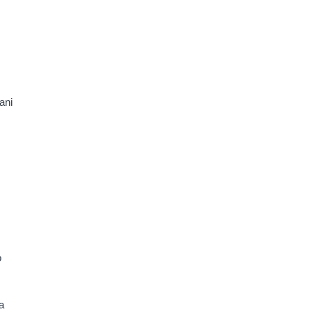
ani
o
a