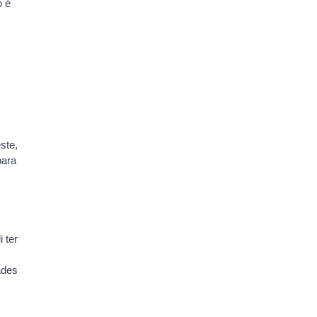
o é
ste,
para
 ter
ades