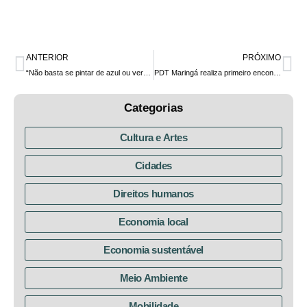
ANTERIOR
PRÓXIMO
“Não basta se pintar de azul ou verde e sair dizendo que somos sustentáveis. É necessário ação”, afirmou Goura, em fala sobre o Dia Mundial da Água
PDT Maringá realiza primeiro encontro regional do ano com a presença do presidente Goura
Categorias
Cultura e Artes
Cidades
Direitos humanos
Economia local
Economia sustentável
Meio Ambiente
Mobilidade