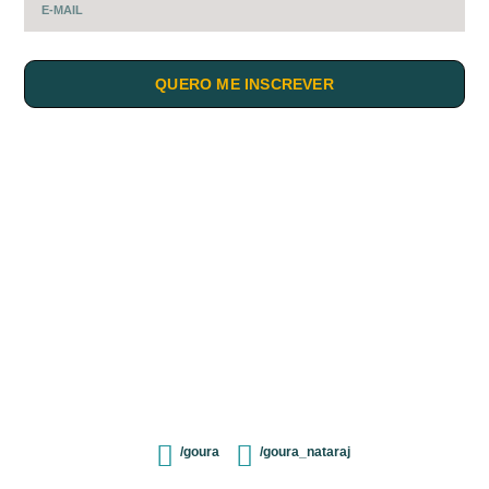
QUERO ME INSCREVER
/goura
/goura_nataraj