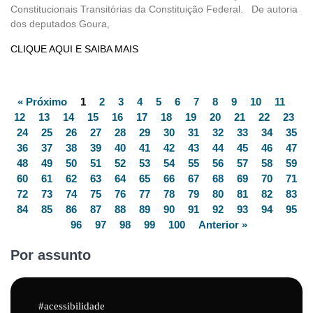
Constitucionais Transitórias da Constituição Federal. De autoria
dos deputados Goura,
CLIQUE AQUI E SAIBA MAIS
« Próximo
1
2
3
4
5
6
7
8
9
10
11
12
13
14
15
16
17
18
19
20
21
22
23
24
25
26
27
28
29
30
31
32
33
34
35
36
37
38
39
40
41
42
43
44
45
46
47
48
49
50
51
52
53
54
55
56
57
58
59
60
61
62
63
64
65
66
67
68
69
70
71
72
73
74
75
76
77
78
79
80
81
82
83
84
85
86
87
88
89
90
91
92
93
94
95
96
97
98
99
100
Anterior »
Por assunto
acessibilidade