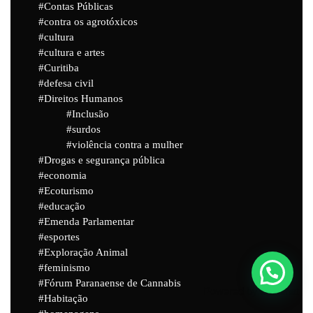
Contas Públicas
contra os agrotóxicos
cultura
cultura e artes
Curitiba
defesa civil
Direitos Humanos
Inclusão
surdos
violência contra a mulher
Drogas e segurança pública
economia
Ecoturismo
educação
Emenda Parlamentar
esportes
Exploração Animal
feminismo
Fórum Paranaense de Cannabis
Powered by
Joinchat
Habitação