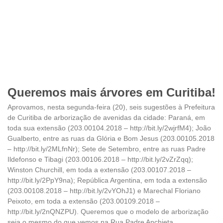
Queremos mais árvores em Curitiba!
Aprovamos, nesta segunda-feira (20), seis sugestões à Prefeitura
de Curitiba de arborização de avenidas da cidade: Paraná, em
toda sua extensão (203.00104.2018 – http://bit.ly/2wjrfM4); João
Gualberto, entre as ruas da Glória e Bom Jesus (203.00105.2018
– http://bit.ly/2MLfnNr); Sete de Setembro, entre as ruas Padre
Ildefonso e Tibagi (203.00106.2018 – http://bit.ly/2vZrZqq);
Winston Churchill, em toda a extensão (203.00107.2018 –
http://bit.ly/2PpY9na); República Argentina, em toda a extensão
(203.00108.2018 – http://bit.ly/2vYOhJ1) e Marechal Floriano
Peixoto, em toda a extensão (203.00109.2018 –
http://bit.ly/2nQNZPU). Queremos que o modelo de arborização
seja o mesmo do que vemos na Rua Padre Anchieta.