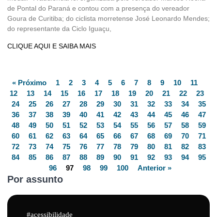
de Pontal do Paraná e contou com a presença do vereador
Goura de Curitiba; do ciclista morretense José Leonardo Mendes;
do representante da Ciclo Iguaçu,
CLIQUE AQUI E SAIBA MAIS
« Próximo
1
2
3
4
5
6
7
8
9
10
11
12
13
14
15
16
17
18
19
20
21
22
23
24
25
26
27
28
29
30
31
32
33
34
35
36
37
38
39
40
41
42
43
44
45
46
47
48
49
50
51
52
53
54
55
56
57
58
59
60
61
62
63
64
65
66
67
68
69
70
71
72
73
74
75
76
77
78
79
80
81
82
83
84
85
86
87
88
89
90
91
92
93
94
95
96
97
98
99
100
Anterior »
Por assunto
acessibilidade