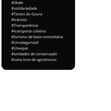
Skate
solidariedade
Textos do Goura
trânsito
Transparência
transporte coletivo
turismo de base comunitária
Uncategorized
Unespar
unidades de conservação
zona livre de agrotóxicos