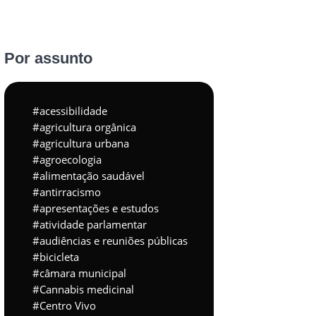
Por assunto
acessibilidade
agricultura orgânica
agricultura urbana
agroecologia
alimentação saudável
antirracismo
apresentações e estudos
atividade parlamentar
audiências e reuniões públicas
bicicleta
câmara municipal
Cannabis medicinal
Centro Vivo