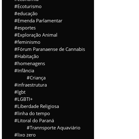
Ecoturismo
educação
Emenda Parlamentar
esportes
Exploração Animal
feminismo
Fórum Paranaense de Cannabis
Habitação
homenagens
Infância
Criança
infraestrutura
lgbt
LGBTI+
Liberdade Religiosa
linha do tempo
Litoral do Paraná
Trannsporte Aquaviário
lixo zero