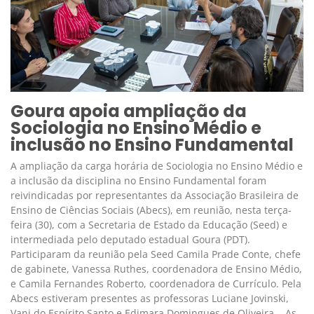
Goura apoia ampliação da
Sociologia no Ensino Médio e
inclusão no Ensino Fundamental
A ampliação da carga horária de Sociologia no Ensino Médio e
a inclusão da disciplina no Ensino Fundamental foram
reivindicadas por representantes da Associação Brasileira de
Ensino de Ciências Sociais (Abecs), em reunião, nesta terça-
feira (30), com a Secretaria de Estado da Educação (Seed) e
intermediada pelo deputado estadual Goura (PDT).
Participaram da reunião pela Seed Camila Prade Conte, chefe
de gabinete, Vanessa Ruthes, coordenadora de Ensino Médio,
e Camila Fernandes Roberto, coordenadora de Currículo. Pela
Abecs estiveram presentes as professoras Luciane Jovinski,
Vani do Espírito Santo e Edimara Domingues de Oliveira. As