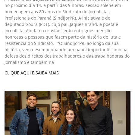
no próximo dia 14, a partir das 9 horas, sessão solene em
homenagem aos 80 anos do Sindicato de Jornalistas
Profissionais do Paraná (SindijorPR). A iniciativa é do
deputado Goura (PDT), cujo pai, Jaques Brand, é poeta e
jornalista. Ainda na ocasião serão entregues menções
honrosas a pessoas que fazem parte da história de luta e
resistência do Sindicato. “O SindijorPR, ao longo da sua
história, vem desempenhando um papel importantíssimo na
defesa dos direitos dos trabalhadores e das trabalhadoras do
jornalismo e também na
CLIQUE AQUI E SAIBA MAIS