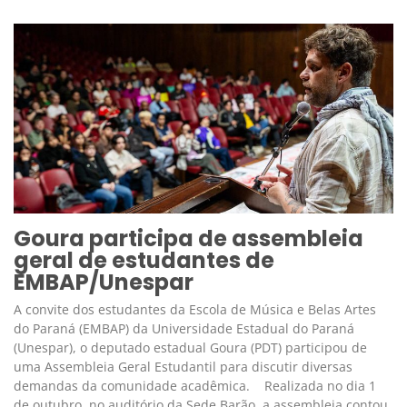
Goura participa de assembleia
geral de estudantes de
EMBAP/Unespar
A convite dos estudantes da Escola de Música e Belas Artes
do Paraná (EMBAP) da Universidade Estadual do Paraná
(Unespar), o deputado estadual Goura (PDT) participou de
uma Assembleia Geral Estudantil para discutir diversas
demandas da comunidade acadêmica. Realizada no dia 1
de outubro, no auditório da Sede Barão, a assembleia contou