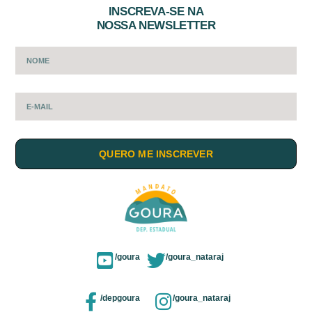
INSCREVA-SE NA
NOSSA NEWSLETTER
QUERO ME INSCREVER
/goura
/goura_nataraj
/depgoura
/goura_nataraj