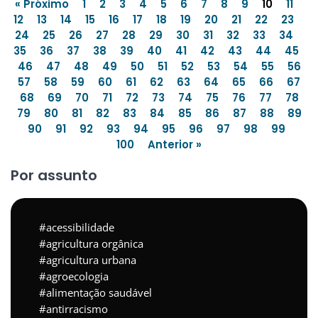
« Próximo
1
2
3
4
5
6
7
8
9
10
11
12
13
14
15
16
17
18
19
20
21
22
23
24
25
26
27
28
29
30
31
32
33
34
35
36
37
38
39
40
41
42
43
44
45
46
47
48
49
50
51
52
53
54
55
56
57
58
59
60
61
62
63
64
65
66
67
68
69
70
71
72
73
74
75
76
77
78
79
80
81
82
83
84
85
86
87
88
89
90
91
92
93
94
95
96
97
98
99
100
Anterior »
Por assunto
acessibilidade
agricultura orgânica
agricultura urbana
agroecologia
alimentação saudável
antirracismo