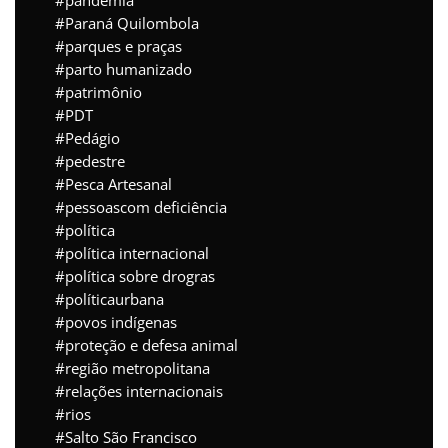
pandemia
Paraná Quilombola
parques e praças
parto humanizado
patrimônio
PDT
Pedágio
pedestre
Pesca Artesanal
pessoascom deficiência
política
política internacional
política sobre drogras
políticaurbana
povos indígenas
proteção e defesa animal
região metropolitana
relações internacionais
rios
Salto São Francisco