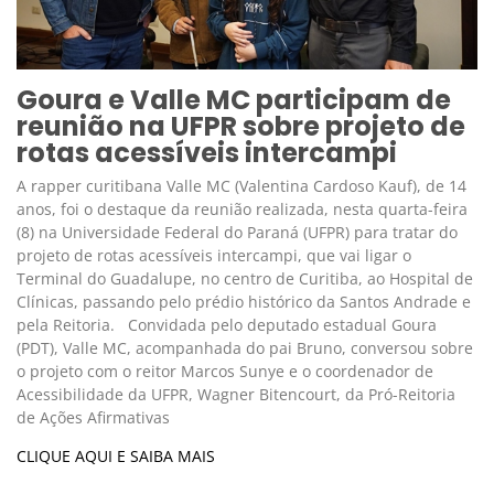
Goura e Valle MC participam de
reunião na UFPR sobre projeto de
rotas acessíveis intercampi
A rapper curitibana Valle MC (Valentina Cardoso Kauf), de 14
anos, foi o destaque da reunião realizada, nesta quarta-feira
(8) na Universidade Federal do Paraná (UFPR) para tratar do
projeto de rotas acessíveis intercampi, que vai ligar o
Terminal do Guadalupe, no centro de Curitiba, ao Hospital de
Clínicas, passando pelo prédio histórico da Santos Andrade e
pela Reitoria. Convidada pelo deputado estadual Goura
(PDT), Valle MC, acompanhada do pai Bruno, conversou sobre
o projeto com o reitor Marcos Sunye e o coordenador de
Acessibilidade da UFPR, Wagner Bitencourt, da Pró-Reitoria
de Ações Afirmativas
CLIQUE AQUI E SAIBA MAIS